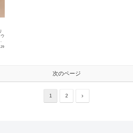
り
キウ
く
.29
次のページ
次
1
2
へ