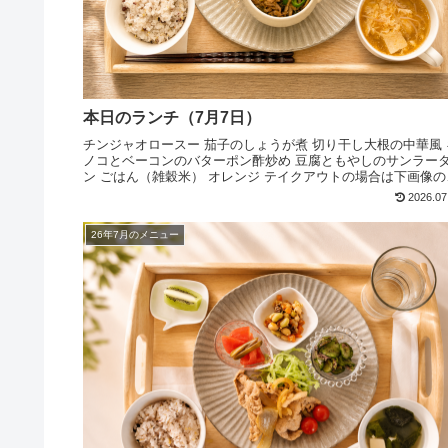
本日のランチ（7月7日）
チンジャオロースー 茄子のしょうが煮 切り干し大根の中華風 
ノコとベーコンのバターポン酢炒め 豆腐ともやしのサンラー
ン ごはん（雑穀米） オレンジ テイクアウトの場合は下画像の
うになります ぜひお越しください
2026.07
26年7月のメニュー