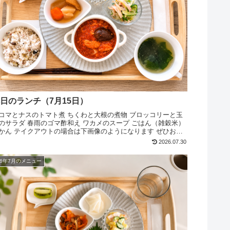
日のランチ（7月15日）
コマとナスのトマト煮 ちくわと大根の煮物 ブロッコリーと玉
のサラダ 春雨のゴマ酢和え ワカメのスープ ごはん（雑穀米）
かん テイクアウトの場合は下画像のようになります ぜひお越
ください
2026.07.30
26年7月のメニュー