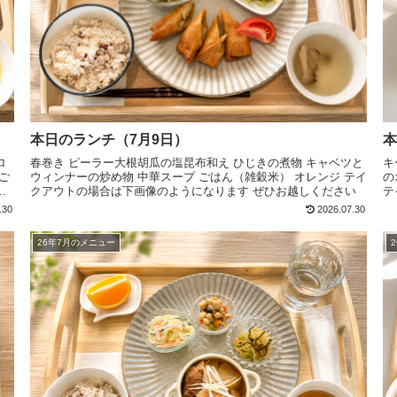
本日のランチ（7月9日）
本
ロ
春巻き ピーラー大根胡瓜の塩昆布和え ひじきの煮物 キャベツと
キ
ご
ウィンナーの炒め物 中華スープ ごはん（雑穀米） オレンジ テイ
の
な
クアウトの場合は下画像のようになります ぜひお越しください
テ
さ
.30
2026.07.30
26年7月のメニュー