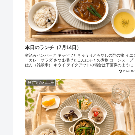
本日のランチ（7月14日）
煮込みハンバーグ キャベツときゅうりともやしの酢の物 イエ
ーカレーサラダ さつま揚げとこんにゃくの煮物 コーンスープ 
はん（雑穀米） キウイ テイクアウトの場合は下画像のように
ります ぜひお越しください
2026.07
26年7月のメニュー