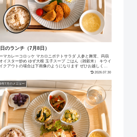
日のランチ（7月8日）
ーマカレーコロッケ マカロニポテトサラダ 人参と舞茸、蒟蒻
オイスター炒め ゆず大根 玉子スープ ごはん（雑穀米） キウイ
イクアウトの場合は下画像のようになります ぜひお越しくだ
い
2026.07.30
26年7月のメニュー