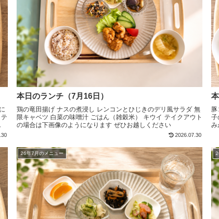
本日のランチ（7月16日）
本
に
鶏の竜田揚げ ナスの煮浸し レンコンとひじきのデリ風サラダ 無
豚
 テ
限キャベツ 白菜の味噌汁 ごはん（雑穀米） キウイ テイクアウト
子
さ
の場合は下画像のようになります ぜひお越しください
み
し
.30
2026.07.30
26年7月のメニュー