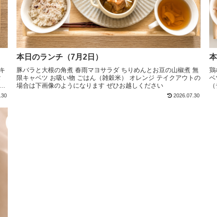
本日のランチ（7月2日）
本
キ
豚バラと大根の角煮 春雨マヨサラダ ちりめんとお豆の山椒煮 無
鶏
タ
限キャベツ お吸い物 ごはん（雑穀米） オレンジ テイクアウトの
ベ
よ
場合は下画像のようになります ぜひお越しください
（
ぜ
.30
2026.07.30