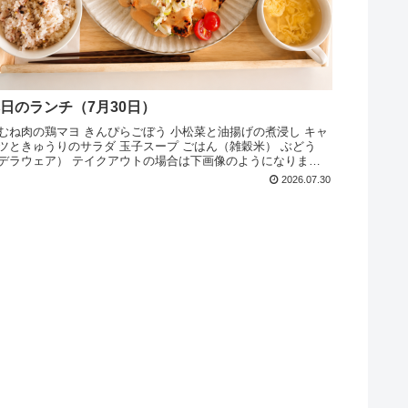
日のランチ（7月30日）
むね肉の鶏マヨ きんぴらごぼう 小松菜と油揚げの煮浸し キャ
ツときゅうりのサラダ 玉子スープ ごはん（雑穀米） ぶどう
デラウェア） テイクアウトの場合は下画像のようになります
ひお越しください
2026.07.30